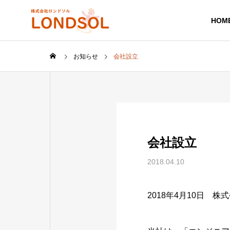
HOM
お知らせ
会社設立
GREETIN
ごあいさつ
SERVICE
COMPANY
会社設立
事業内容
企業情報
2018.04.10
ACCESS
アクセス
CONTRA
2018年4月10日 
DEVELO
システム受託