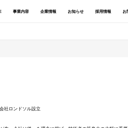
E
事業内容
企業情報
お知らせ
採用情報
お
G
PHILOSOPHY
企業理念
TECHNICAL
CTED
SUPPORTSYSTE
株式会社ロンドソル設立
IT FRE
PMENT
M
ITフリーラ
開発
技術支援サービス
ットフォー